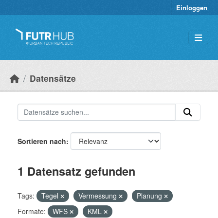
Überspringen zum Hauptinhalt
Einloggen
Datensätze
Sortieren nach
1 Datensatz gefunden
Tags:
Tegel
Vermessung
Planung
Formate:
WFS
KML