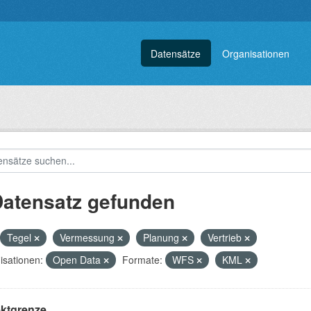
Datensätze
Organisationen
Datensatz gefunden
Tegel
Vermessung
Planung
Vertrieb
isationen:
Open Data
Formate:
WFS
KML
ektgrenze