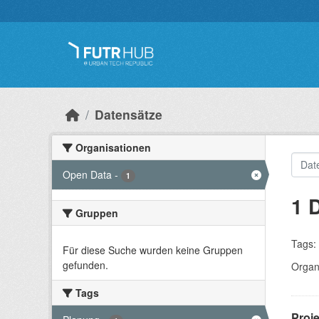
Überspringen zum Hauptinhalt
Datensätze
Organisationen
Open Data
-
1
1 
Gruppen
Tags:
Für diese Suche wurden keine Gruppen
gefunden.
Organ
Tags
Proj