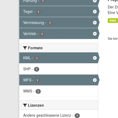
Planung
-
1
Der D
Tegel
-
1
Eine 
WMS
Vermessung
-
1
Vertrieb
-
1
Sie kö
Formate
KML
-
1
SHP
-
1
WFS
-
1
WMS
-
1
Lizenzen
Andere geschlossene Lizenz
-
1