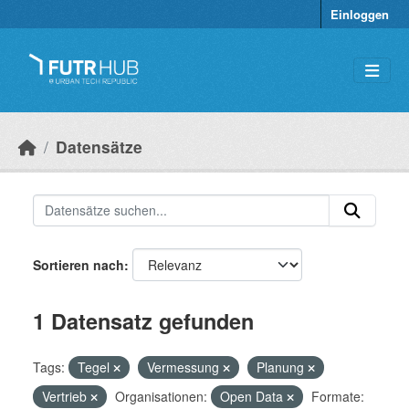
Überspringen zum Hauptinhalt
Einloggen
Datensätze
Sortieren nach
1 Datensatz gefunden
Tags:
Tegel
Vermessung
Planung
Vertrieb
Organisationen:
Open Data
Formate: