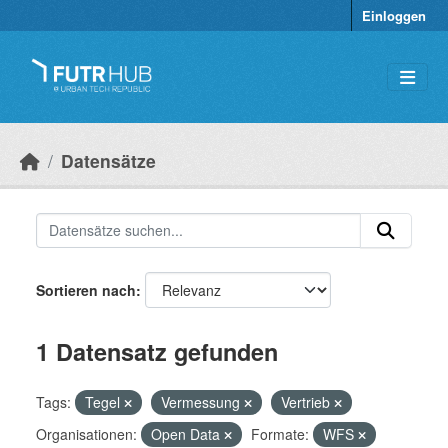
Überspringen zum Hauptinhalt
Einloggen
Datensätze
Sortieren nach
1 Datensatz gefunden
Tags:
Tegel
Vermessung
Vertrieb
Organisationen:
Open Data
Formate:
WFS