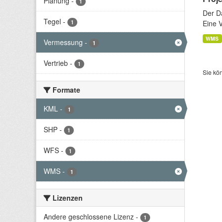
Planung
-
1
Der D
Tegel
-
1
Eine 
WMS
Vermessung
-
1
Vertrieb
-
1
Sie kö
Formate
KML
-
1
SHP
-
1
WFS
-
1
WMS
-
1
Lizenzen
Andere geschlossene Lizenz
-
1