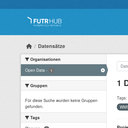
Überspringen zum Hauptinhalt
Datensätze
Organisationen
Open Data
-
1
1 
Gruppen
Tags:
Für diese Suche wurden keine Gruppen
gefunden.
WM
Tags
Proj