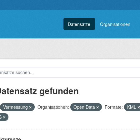
Datensätze
Organisationen
Datensatz gefunden
Vermessung
Organisationen:
Open Data
Formate:
KML
S
ektgrenze