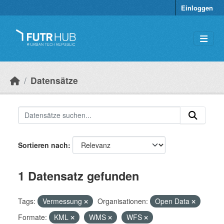
Überspringen zum Hauptinhalt
Einloggen
Datensätze
Sortieren nach
1 Datensatz gefunden
Tags:
Vermessung
Organisationen:
Open Data
Formate:
KML
WMS
WFS