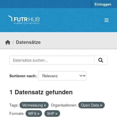
Überspringen zum Hauptinhalt
Einloggen
Datensätze
Sortieren nach
1 Datensatz gefunden
Tags:
Vermessung
Organisationen:
Open Data
Formate:
WFS
SHP