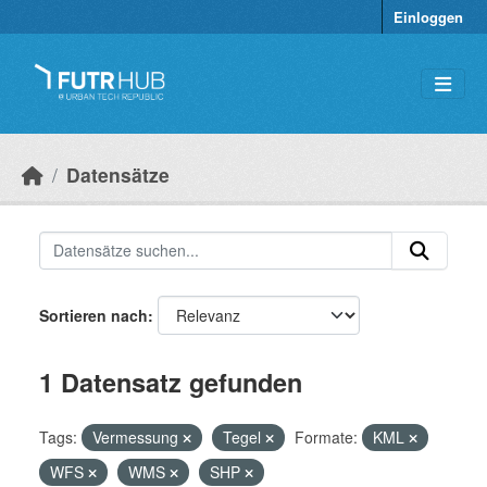
Überspringen zum Hauptinhalt
Einloggen
Datensätze
Sortieren nach
1 Datensatz gefunden
Tags:
Vermessung
Tegel
Formate:
KML
WFS
WMS
SHP