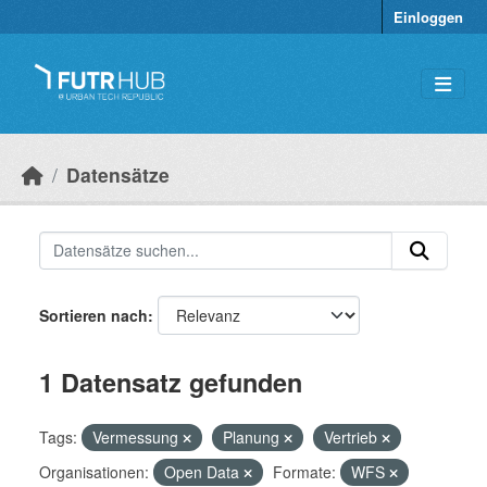
Überspringen zum Hauptinhalt
Einloggen
Datensätze
Sortieren nach
1 Datensatz gefunden
Tags:
Vermessung
Planung
Vertrieb
Organisationen:
Open Data
Formate:
WFS