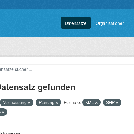
Datensätze
Organisationen
Datensatz gefunden
Vermessung
Planung
Formate:
KML
SHP
S
ektgrenze