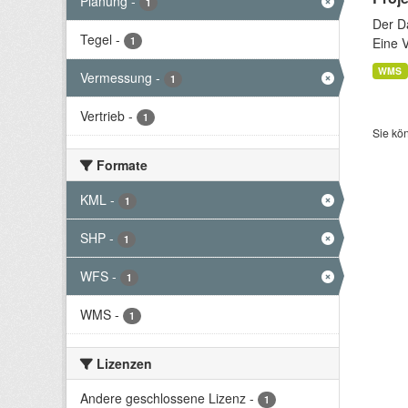
Planung
-
1
Der D
Tegel
-
1
Eine 
WMS
Vermessung
-
1
Vertrieb
-
1
Sie kö
Formate
KML
-
1
SHP
-
1
WFS
-
1
WMS
-
1
Lizenzen
Andere geschlossene Lizenz
-
1