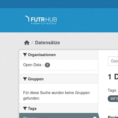
Überspringen zum Hauptinhalt
Datensätze
Organisationen
Open Data
-
1
1 
Gruppen
Tags:
Für diese Suche wurden keine Gruppen
gefunden.
WF
Tags
Proj