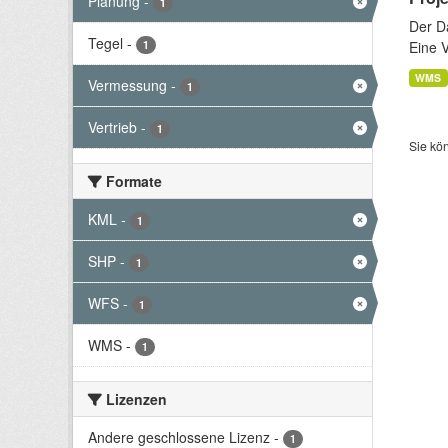
Planung
-
1
Der D
Tegel
-
1
Eine 
WMS
Vermessung
-
1
Vertrieb
-
1
Sie kö
Formate
KML
-
1
SHP
-
1
WFS
-
1
WMS
-
1
Lizenzen
Andere geschlossene Lizenz
-
1