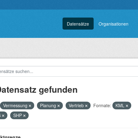
Datensätze
Organisationen
Datensatz gefunden
Vermessung
Planung
Vertrieb
Formate:
KML
S
SHP
ektgrenze