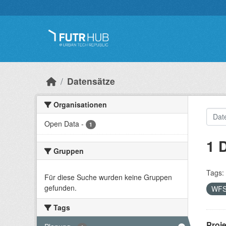
Überspringen zum Hauptinhalt
Datensätze
Organisationen
Open Data
-
1
1 
Gruppen
Tags:
Für diese Suche wurden keine Gruppen
gefunden.
WF
Tags
Proj