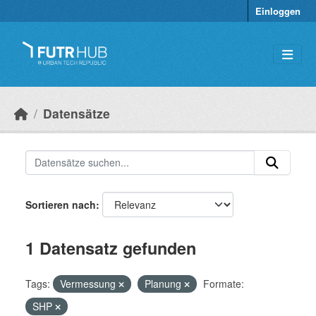
Überspringen zum Hauptinhalt
Einloggen
Datensätze
Sortieren nach
1 Datensatz gefunden
Tags:
Vermessung
Planung
Formate:
SHP