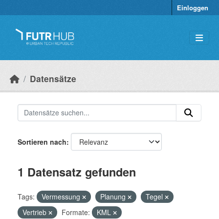
Überspringen zum Hauptinhalt
Einloggen
Datensätze
Sortieren nach
1 Datensatz gefunden
Tags:
Vermessung
Planung
Tegel
Vertrieb
Formate:
KML