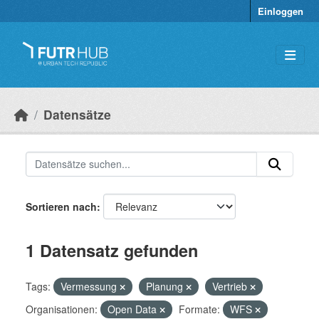
Überspringen zum Hauptinhalt
Einloggen
Datensätze
Sortieren nach
1 Datensatz gefunden
Tags:
Vermessung
Planung
Vertrieb
Organisationen:
Open Data
Formate:
WFS