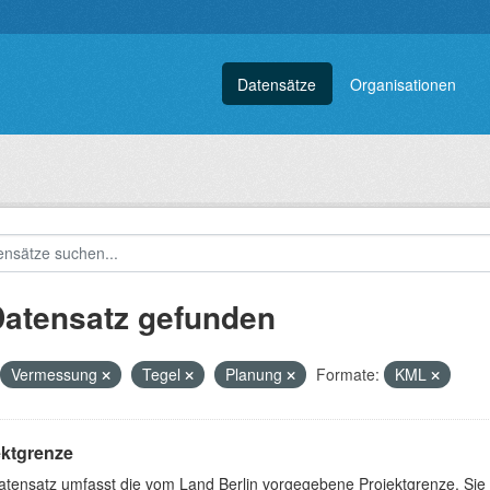
Datensätze
Organisationen
Datensatz gefunden
Vermessung
Tegel
Planung
Formate:
KML
ektgrenze
atensatz umfasst die vom Land Berlin vorgegebene Projektgrenze. Sie 