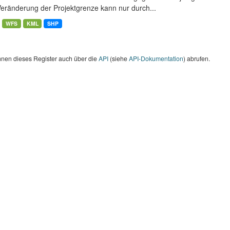
Veränderung der Projektgrenze kann nur durch...
WFS
KML
SHP
nnen dieses Register auch über die
API
(siehe
API-Dokumentation
) abrufen.