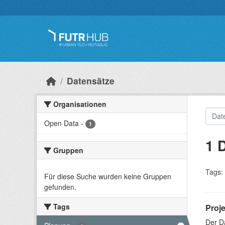
Überspringen zum Hauptinhalt
Datensätze
Organisationen
Open Data
-
1
1 
Gruppen
Tags:
Für diese Suche wurden keine Gruppen
gefunden.
Tags
Proj
Der D