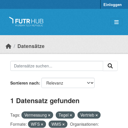
Überspringen zum Hauptinhalt
Einloggen
Datensätze
Sortieren nach
1 Datensatz gefunden
Tags:
Vermessung
Tegel
Vertrieb
Formate:
WFS
WMS
Organisationen: