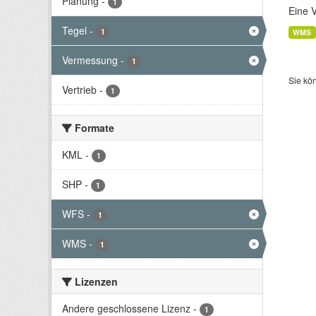
Planung
-
1
Eine 
Tegel
-
1
WMS
Vermessung
-
1
Sie kö
Vertrieb
-
1
Formate
KML
-
1
SHP
-
1
WFS
-
1
WMS
-
1
Lizenzen
Andere geschlossene Lizenz
-
1