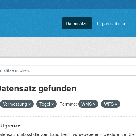
Datensätze
Organisationen
Datensatz gefunden
Vermessung
Tegel
Formate:
WMS
WFS
ektgrenze
atensatz umfasst die vom Land Berlin vorgegebene Projektgrenze. Sie 