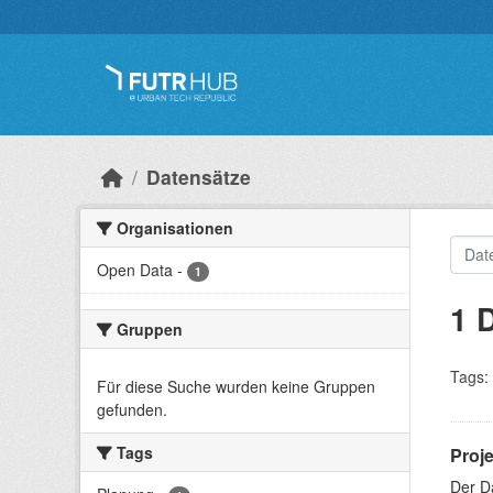
Überspringen zum Hauptinhalt
Datensätze
Organisationen
Open Data
-
1
1 
Gruppen
Tags:
Für diese Suche wurden keine Gruppen
gefunden.
Tags
Proj
Der D