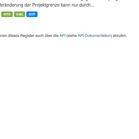
Veränderung der Projektgrenze kann nur durch...
WFS
KML
SHP
nnen dieses Register auch über die
API
(siehe
API-Dokumentation
) abrufen.