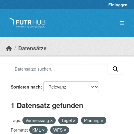
Überspringen zum Hauptinhalt
Einloggen
Datensätze
Sortieren nach
1 Datensatz gefunden
Tags:
Vermessung
Tegel
Planung
Formate:
KML
WFS