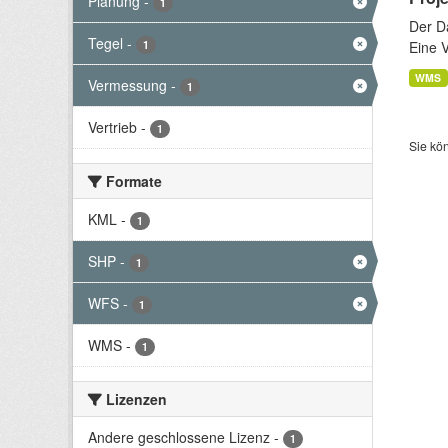
Planung
-
1
Der D
Tegel
-
1
Eine 
WMS
Vermessung
-
1
Vertrieb
-
1
Sie kö
Formate
KML
-
1
SHP
-
1
WFS
-
1
WMS
-
1
Lizenzen
Andere geschlossene Lizenz
-
1