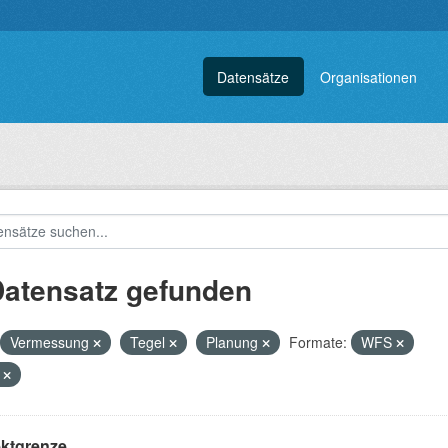
Datensätze
Organisationen
Datensatz gefunden
Vermessung
Tegel
Planung
Formate:
WFS
P
ektgrenze