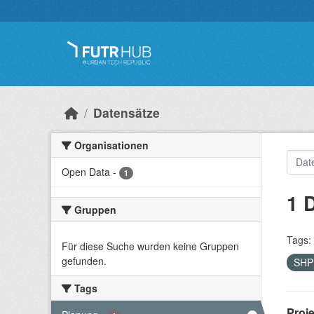
Überspringen zum Hauptinhalt
Datensätze
Organisationen
Open Data
-
1
1 
Gruppen
Tags:
Für diese Suche wurden keine Gruppen
gefunden.
SH
Tags
Proj