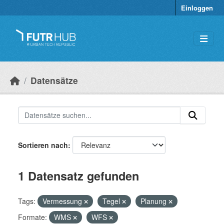
Überspringen zum Hauptinhalt
Einloggen
Datensätze
Sortieren nach
1 Datensatz gefunden
Tags:
Vermessung
Tegel
Planung
Formate:
WMS
WFS