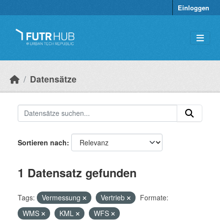
Überspringen zum Hauptinhalt
Einloggen
Datensätze
Sortieren nach
1 Datensatz gefunden
Tags:
Vermessung
Vertrieb
Formate:
WMS
KML
WFS