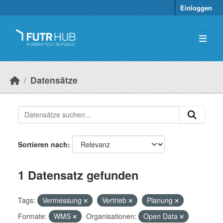
Überspringen zum Hauptinhalt
Einloggen
Datensätze
Sortieren nach
1 Datensatz gefunden
Tags:
Vermessung
Vertrieb
Planung
Formate:
WMS
Organisationen:
Open Data