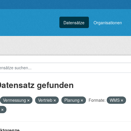
Datensätze
Organisationen
Datensatz gefunden
Vermessung
Vertrieb
Planung
Formate:
WMS
L
ektgrenze