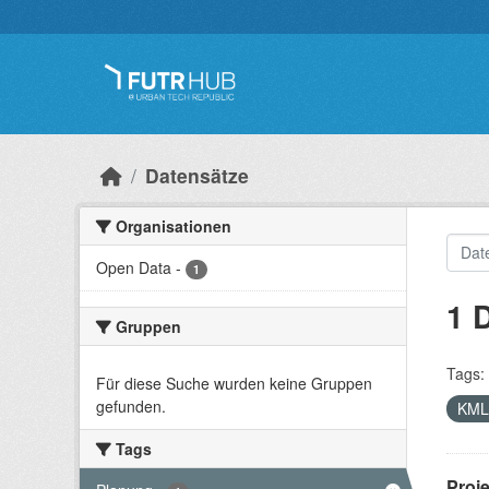
Überspringen zum Hauptinhalt
Datensätze
Organisationen
Open Data
-
1
1 
Gruppen
Tags:
Für diese Suche wurden keine Gruppen
gefunden.
KM
Tags
Proj