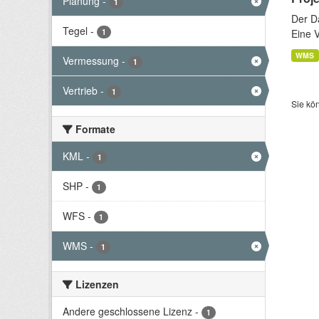
Planung
-
1
Der D
Tegel
-
1
Eine 
WMS
Vermessung
-
1
Vertrieb
-
1
Sie kö
Formate
KML
-
1
SHP
-
1
WFS
-
1
WMS
-
1
Lizenzen
Andere geschlossene Lizenz
-
1