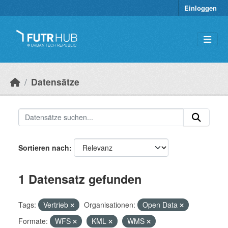
Überspringen zum Hauptinhalt
Einloggen
Datensätze
Sortieren nach
1 Datensatz gefunden
Tags:
Vertrieb
Organisationen:
Open Data
Formate:
WFS
KML
WMS