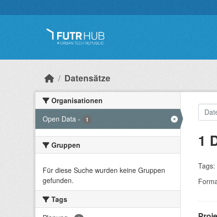
Überspringen zum Hauptinhalt
Datensätze
Organisationen
Open Data
-
1
1 
Gruppen
Tags:
Für diese Suche wurden keine Gruppen
gefunden.
Forma
Tags
Proj