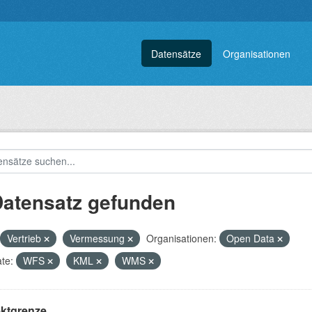
Datensätze
Organisationen
Datensatz gefunden
Vertrieb
Vermessung
Organisationen:
Open Data
te:
WFS
KML
WMS
ektgrenze