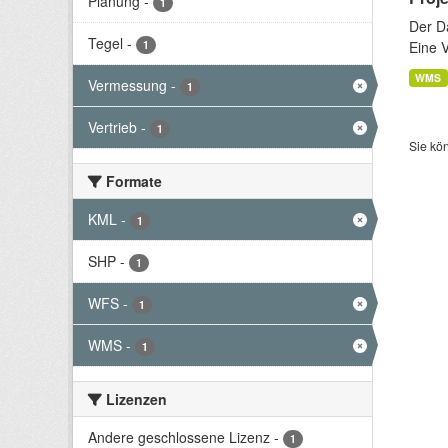
Planung
-
1
Der D
Tegel
-
1
Eine 
WMS
Vermessung
-
1
Vertrieb
-
1
Sie kö
Formate
KML
-
1
SHP
-
1
WFS
-
1
WMS
-
1
Lizenzen
Andere geschlossene Lizenz
-
1