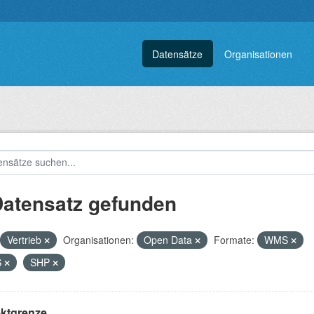
Datensätze
Organisationen
Datensatz gefunden
Vertrieb
Organisationen:
Open Data
Formate:
WMS
S
SHP
ektgrenze