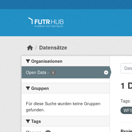
Überspringen zum Hauptinhalt
Datensätze
Organisationen
Open Data
-
1
1 
Gruppen
Tags:
Für diese Suche wurden keine Gruppen
gefunden.
WF
Tags
Proj