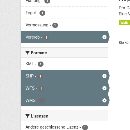
Planung
-
1
Der D
Tegel
-
1
Eine 
WMS
Vermessung
-
1
Vertrieb
-
1
Sie kö
Formate
KML
-
1
SHP
-
1
WFS
-
1
WMS
-
1
Lizenzen
Andere geschlossene Lizenz
-
1