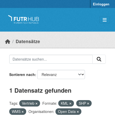
Überspringen zum Hauptinhalt
Einloggen
Datensätze
Sortieren nach
1 Datensatz gefunden
Tags:
Vertrieb
Formate:
KML
SHP
WMS
Organisationen:
Open Data