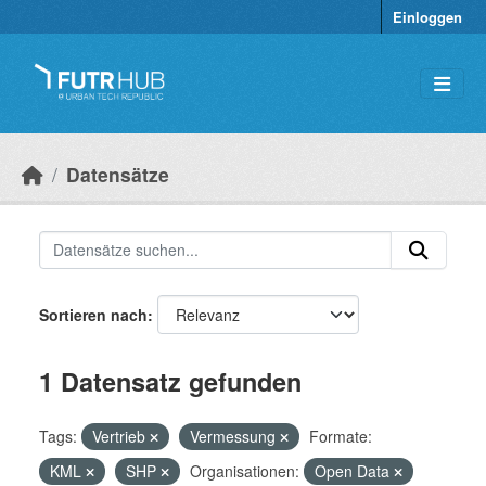
Überspringen zum Hauptinhalt
Einloggen
Datensätze
Sortieren nach
1 Datensatz gefunden
Tags:
Vertrieb
Vermessung
Formate:
KML
SHP
Organisationen:
Open Data