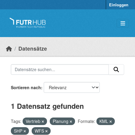
Überspringen zum Hauptinhalt
Einloggen
Datensätze
Sortieren nach
1 Datensatz gefunden
Tags:
Vertrieb
Planung
Formate:
KML
SHP
WFS