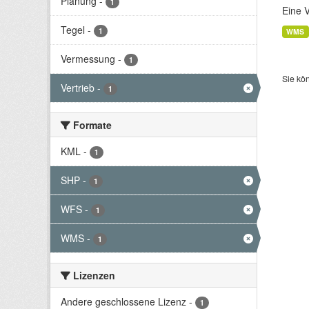
Planung
-
1
Eine 
Tegel
-
1
WMS
Vermessung
-
1
Sie kö
Vertrieb
-
1
Formate
KML
-
1
SHP
-
1
WFS
-
1
WMS
-
1
Lizenzen
Andere geschlossene Lizenz
-
1