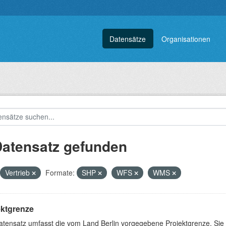
Datensätze
Organisationen
Datensatz gefunden
Vertrieb
Formate:
SHP
WFS
WMS
ektgrenze
atensatz umfasst die vom Land Berlin vorgegebene Projektgrenze. Sie 