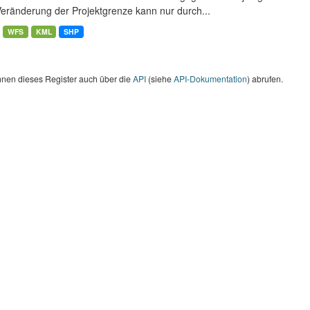
Veränderung der Projektgrenze kann nur durch...
WFS
KML
SHP
nnen dieses Register auch über die
API
(siehe
API-Dokumentation
) abrufen.