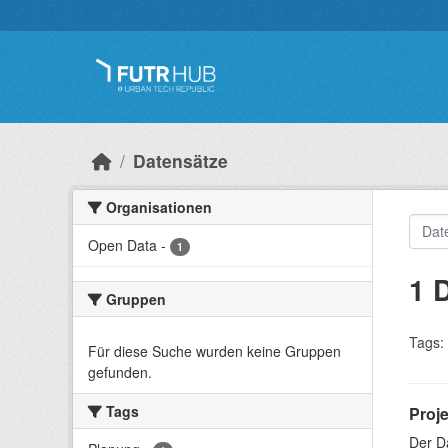
Überspringen zum Hauptinhalt
Datensätze
Organisationen
Open Data
-
1
1 
Gruppen
Tags:
Für diese Suche wurden keine Gruppen
gefunden.
Tags
Proj
Der D