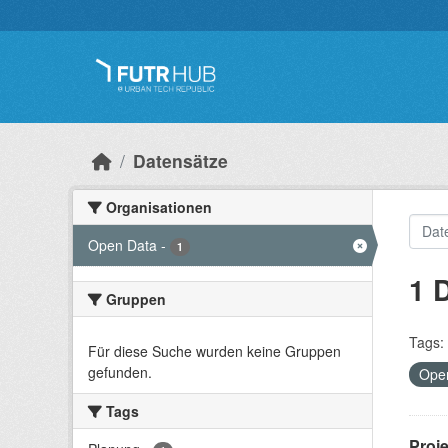
Überspringen zum Hauptinhalt
Datensätze
Organisationen
Open Data
-
1
1 
Gruppen
Tags:
Für diese Suche wurden keine Gruppen
gefunden.
Ope
Tags
Proj