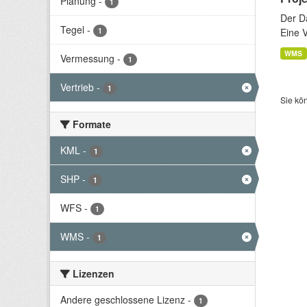
Planung
-
1
Der D
Tegel
-
1
Eine 
WMS
Vermessung
-
1
Vertrieb
-
1
Sie kö
Formate
KML
-
1
SHP
-
1
WFS
-
1
WMS
-
1
Lizenzen
Andere geschlossene Lizenz
-
1