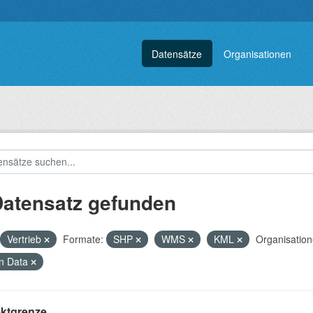
Datensätze
Organisationen
Datensatz gefunden
Vertrieb
Formate:
SHP
WMS
KML
Organisation
n Data
ektgrenze