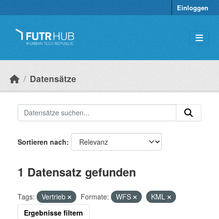
Überspringen zum Hauptinhalt
Einloggen
Datensätze
Sortieren nach
1 Datensatz gefunden
Tags:
Vertrieb
Formate:
WFS
KML
Ergebnisse filtern