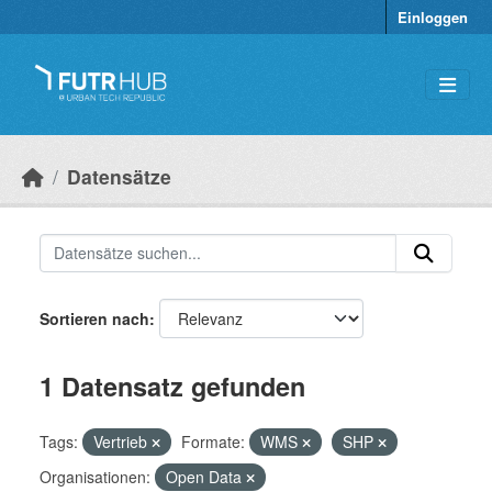
Überspringen zum Hauptinhalt
Einloggen
Datensätze
Sortieren nach
1 Datensatz gefunden
Tags:
Vertrieb
Formate:
WMS
SHP
Organisationen:
Open Data