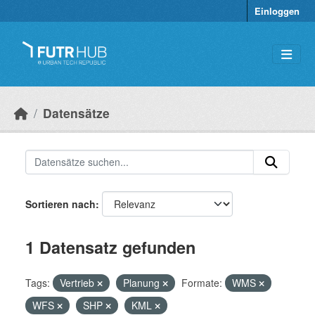
Überspringen zum Hauptinhalt
Einloggen
Datensätze
Sortieren nach
1 Datensatz gefunden
Tags:
Vertrieb
Planung
Formate:
WMS
WFS
SHP
KML