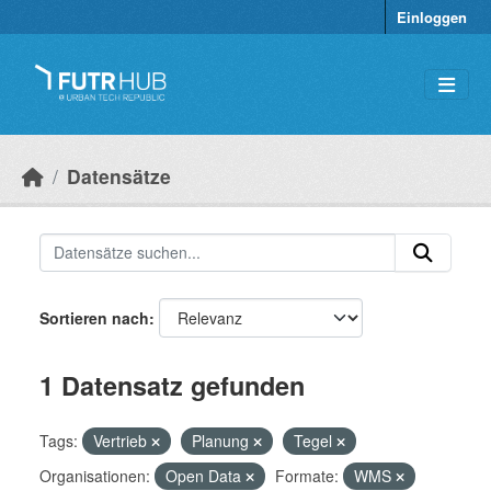
Überspringen zum Hauptinhalt
Einloggen
Datensätze
Sortieren nach
1 Datensatz gefunden
Tags:
Vertrieb
Planung
Tegel
Organisationen:
Open Data
Formate:
WMS