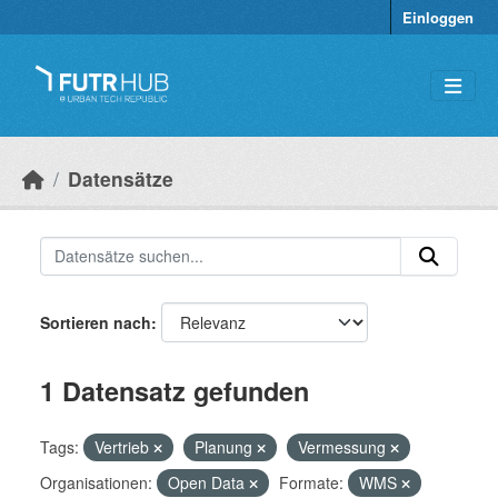
Überspringen zum Hauptinhalt
Einloggen
Datensätze
Sortieren nach
1 Datensatz gefunden
Tags:
Vertrieb
Planung
Vermessung
Organisationen:
Open Data
Formate:
WMS