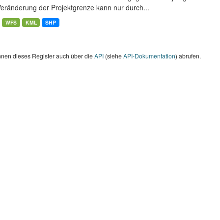
Veränderung der Projektgrenze kann nur durch...
WFS
KML
SHP
nnen dieses Register auch über die
API
(siehe
API-Dokumentation
) abrufen.