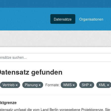
Datensätze
Organisationen
Datensatz gefunden
Vertrieb
Planung
Formate:
WMS
SHP
KML
ektgrenze
atensatz umfasst die vom Land Berlin vorgegebene Projektgrenze. Sie 