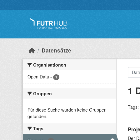
Überspringen zum Hauptinhalt
Datensätze
Organisationen
Open Data
-
1
1 
Gruppen
Tags:
Für diese Suche wurden keine Gruppen
gefunden.
Tags
Proj
Der D