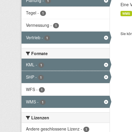
Planung
-
1
Eine 
Tegel
-
1
WMS
Vermessung
-
1
Sie kö
Vertrieb
-
1
Formate
KML
-
1
SHP
-
1
WFS
-
1
WMS
-
1
Lizenzen
Andere geschlossene Lizenz
-
1