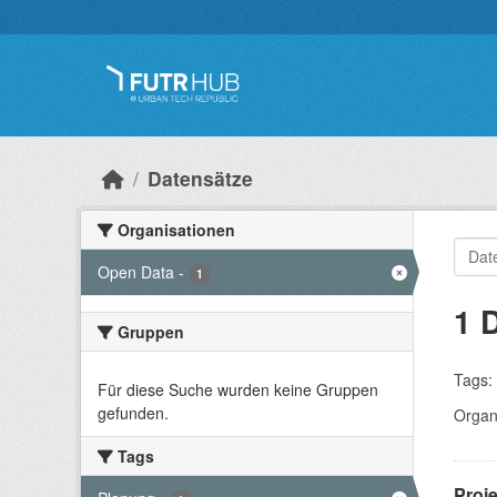
Überspringen zum Hauptinhalt
Datensätze
Organisationen
Open Data
-
1
1 
Gruppen
Tags:
Für diese Suche wurden keine Gruppen
gefunden.
Organ
Tags
Proj