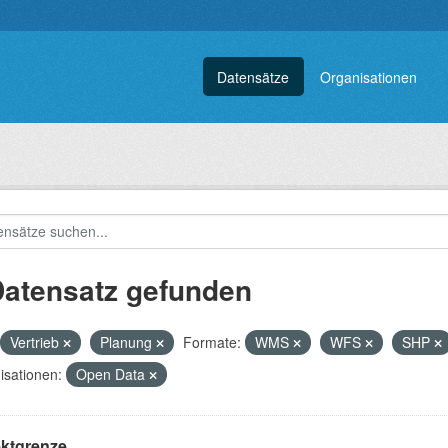
Datensätze
Organisationen
Datensatz gefunden
Vertrieb
Planung
Formate:
WMS
WFS
SHP
isationen:
Open Data
ektgrenze