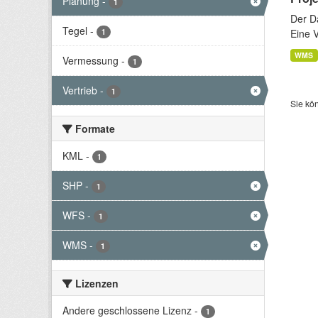
Planung
-
1
Der D
Tegel
-
1
Eine 
WMS
Vermessung
-
1
Vertrieb
-
1
Sie kö
Formate
KML
-
1
SHP
-
1
WFS
-
1
WMS
-
1
Lizenzen
Andere geschlossene Lizenz
-
1