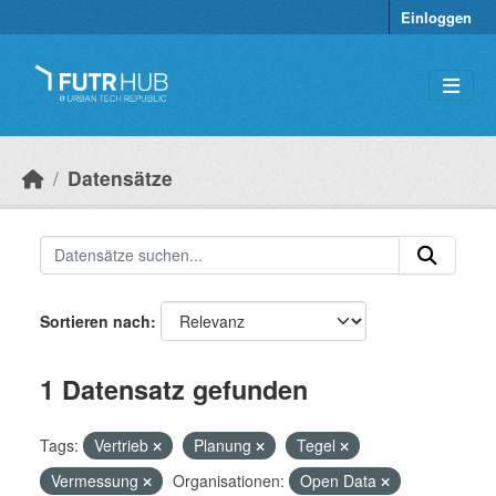
Überspringen zum Hauptinhalt
Einloggen
Datensätze
Sortieren nach
1 Datensatz gefunden
Tags:
Vertrieb
Planung
Tegel
Vermessung
Organisationen:
Open Data