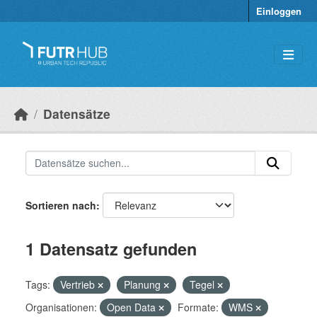
Überspringen zum Hauptinhalt
Einloggen
Datensätze
Sortieren nach
1 Datensatz gefunden
Tags:
Vertrieb
Planung
Tegel
Organisationen:
Open Data
Formate:
WMS