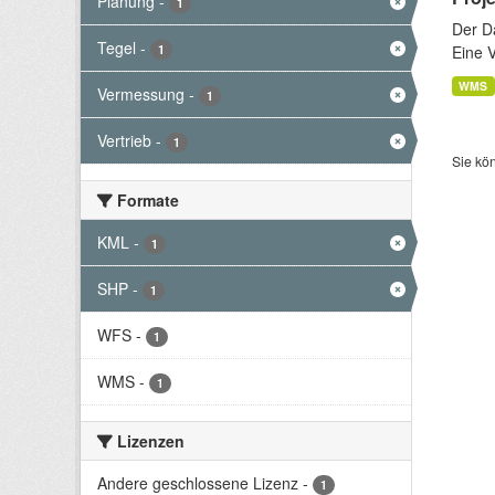
Planung
-
1
Der D
Tegel
-
1
Eine 
WMS
Vermessung
-
1
Vertrieb
-
1
Sie kö
Formate
KML
-
1
SHP
-
1
WFS
-
1
WMS
-
1
Lizenzen
Andere geschlossene Lizenz
-
1