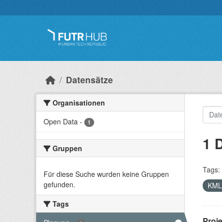
Überspringen zum Hauptinhalt
Datensätze
Organisationen
Open Data
-
1
1 
Gruppen
Tags:
Für diese Suche wurden keine Gruppen
gefunden.
KM
Tags
Proj