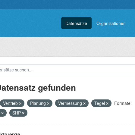
Datensätze
Organisationen
Datensatz gefunden
Vertrieb
Planung
Vermessung
Tegel
Formate:
L
SHP
ektgrenze