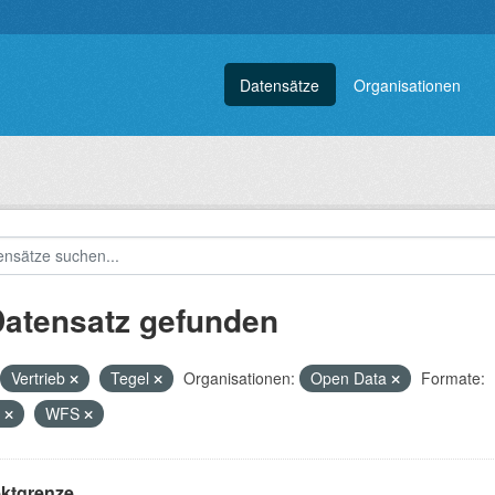
Datensätze
Organisationen
Datensatz gefunden
Vertrieb
Tegel
Organisationen:
Open Data
Formate:
L
WFS
ektgrenze