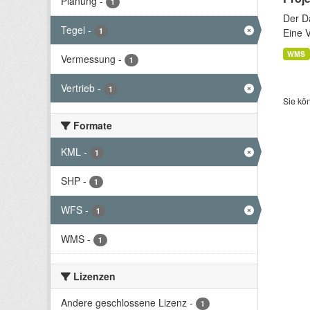
Planung
-
1
Der D
Tegel
-
1
Eine 
WMS
Vermessung
-
1
Vertrieb
-
1
Sie kö
Formate
KML
-
1
SHP
-
1
WFS
-
1
WMS
-
1
Lizenzen
Andere geschlossene Lizenz
-
1