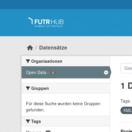
Überspringen zum Hauptinhalt
Datensätze
Organisationen
Open Data
-
1
1 
Gruppen
Tags:
Für diese Suche wurden keine Gruppen
gefunden.
KM
Tags
Proj