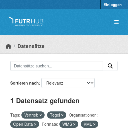
Überspringen zum Hauptinhalt
Einloggen
Datensätze
Sortieren nach
1 Datensatz gefunden
Tags:
Vertrieb
Tegel
Organisationen:
Open Data
Formate:
WMS
KML