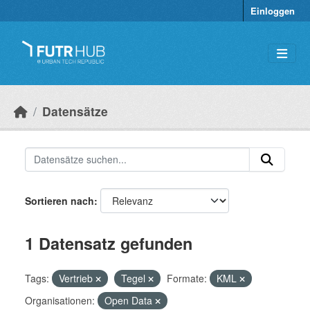
Überspringen zum Hauptinhalt
Einloggen
Datensätze
Sortieren nach
1 Datensatz gefunden
Tags:
Vertrieb
Tegel
Formate:
KML
Organisationen:
Open Data