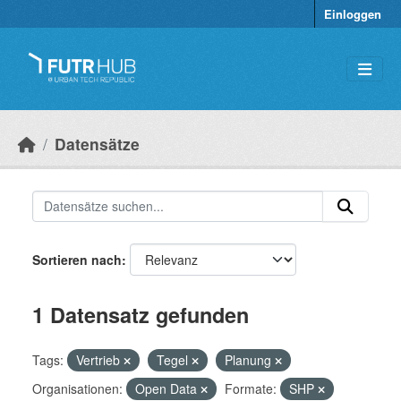
Überspringen zum Hauptinhalt
Einloggen
Datensätze
Sortieren nach
1 Datensatz gefunden
Tags:
Vertrieb
Tegel
Planung
Organisationen:
Open Data
Formate:
SHP