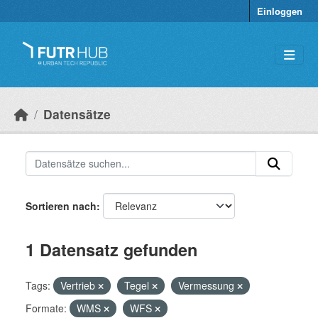
Überspringen zum Hauptinhalt
Einloggen
Datensätze
Sortieren nach
1 Datensatz gefunden
Tags:
Vertrieb
Tegel
Vermessung
Formate:
WMS
WFS