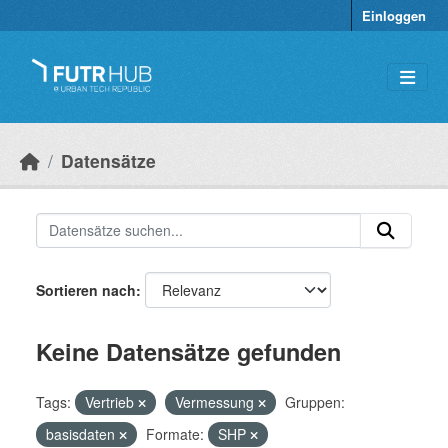
Überspringen zum Hauptinhalt
Einloggen
Datensätze
Sortieren nach
Keine Datensätze gefunden
Tags:
Vertrieb
Vermessung
Gruppen:
basisdaten
Formate:
SHP