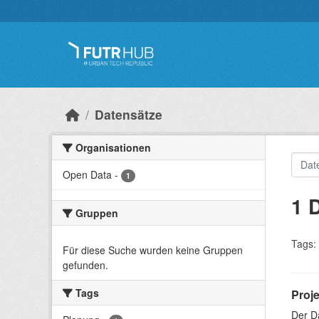
Überspringen zum Hauptinhalt
Datensätze
Organisationen
Open Data
-
1
1 
Gruppen
Tags:
Für diese Suche wurden keine Gruppen
gefunden.
Tags
Proj
Der D