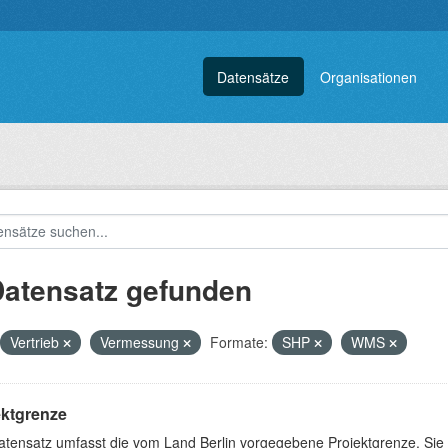
Datensätze
Organisationen
Datensatz gefunden
Vertrieb
Vermessung
Formate:
SHP
WMS
ektgrenze
atensatz umfasst die vom Land Berlin vorgegebene Projektgrenze. Sie 