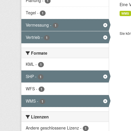
Planung
-
1
Eine 
Tegel
-
1
WMS
Vermessung
-
1
Sie kö
Vertrieb
-
1
Formate
KML
-
1
SHP
-
1
WFS
-
1
WMS
-
1
Lizenzen
Andere geschlossene Lizenz
-
1