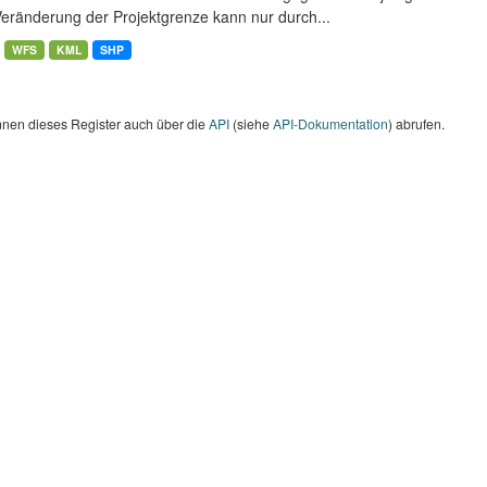
Veränderung der Projektgrenze kann nur durch...
WFS
KML
SHP
nnen dieses Register auch über die
API
(siehe
API-Dokumentation
) abrufen.