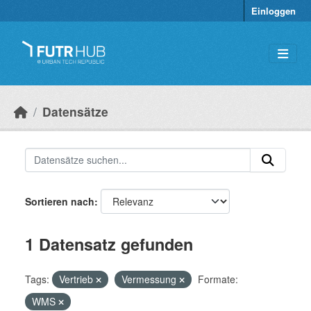
Überspringen zum Hauptinhalt
Einloggen
Datensätze
Sortieren nach
1 Datensatz gefunden
Tags:
Vertrieb
Vermessung
Formate:
WMS