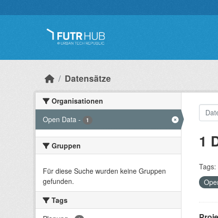
Überspringen zum Hauptinhalt
Datensätze
Organisationen
Open Data
-
1
1 
Gruppen
Tags:
Für diese Suche wurden keine Gruppen
gefunden.
Ope
Tags
Proj