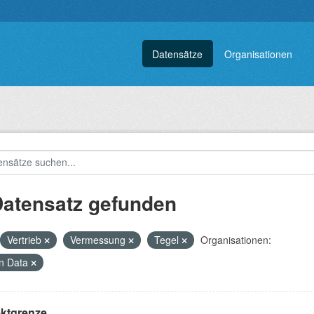
Datensätze
Organisationen
Datensatz gefunden
Vertrieb
Vermessung
Tegel
Organisationen:
n Data
ektgrenze