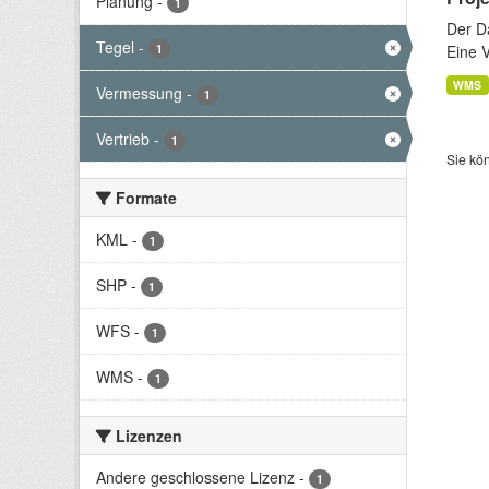
Planung
-
1
Der D
Tegel
-
1
Eine 
WMS
Vermessung
-
1
Vertrieb
-
1
Sie kö
Formate
KML
-
1
SHP
-
1
WFS
-
1
WMS
-
1
Lizenzen
Andere geschlossene Lizenz
-
1